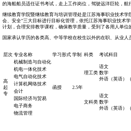
的海船船员适任证书考试，走上工作岗位，驾驶远洋巨轮，航
继续教育学院暨继续教育与培训管理处是江苏海事职业技术学
会、安全”三大目标进行目标化管理，依托江苏海事职业技术
计划，合理安排教学课程，确保教学质量，受到了各用人单位的广
国家承认学历的各类高、中等学校在校生以外的在职、从业人
层次
专业名称
学习形式
学制
科类
考试科目
机械制造与自动化
语文
机电一体化技术
理工类
数学
电气自动化技术
外语（英语）
高
计算机网络技术
起
函授
2.5年
会计
专
语文
国际经济与贸易
文科类
数学
电子商务
外语（英语）
物流管理