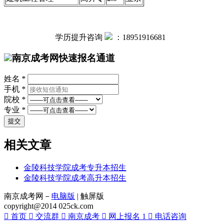
学历提升咨询
：
18951916681
南京成考网快速报名通道
姓名 *
手机 *
院校 *
专业 *
相关文章
金陵科技学院成考专升本招生
金陵科技学院成考高升本招生
南京成考网－
电脑版
| 触屏版
copyright@2014 025ck.com

首页

交流群

南京成考

网上报名
1

电话咨询