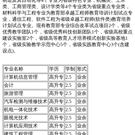
制造及其自动化等4个专业为省级特色专业，机械类、土木
类、工商管理类、设计学类等4个专业类为省级重点专业类，
材料科学与工程专业为教育部卓越工程师教育培训计划试点专
业，通信工程、软件工程为省级卓越工程师(软件类)教育培养
计划试点专业。现有教育部专业综合改革试点项目2个，省级
优秀教学团队1个，省级优秀科技创新团队1个，省级高校重点
建设实验室2个，省级高等教育人才培养模式创新实验基地1
个，省级实验教学示范中心5个，省级实践教育中心3个(含建
设点)。
专业名称
学历
学制
形式
计算机信息管理
高升专
2.5
业余
会计
高升专
2.5
业余
旅游管理
高升专
2.5
业余
汽车检测与维修技术
高升专
2.5
业余
机电一体化技术
高升专
2.5
业余
眼视光技术
高升专
2.5
业余
计算机应用技术
高升专
2.5
业余
建筑工程管理
高升专
2.5
业余