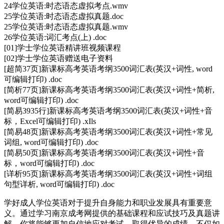
24学位英语:时态语态虚拟考点.wmv
25学位英语:时态语态虚拟真题.doc
25学位英语:时态语态虚拟真题.wmv
26学位英语:词汇考点(上) .doc
[01]学士学位英语精讲班视频课程
[02]学士学位英语赠送电子资料
[超简37页]新课标高考英语考纲3500词汇表(英汉+词性, word
可编辑打印) .doc
[简析77页]新课标高考英语考纲3500词汇表(英汉+词性+简析,
word可编辑打印) .doc
[简易3935行]新课标高考英语考纲3500词汇表(英汉+词性+音
标，Excel可编辑打印) .xIls
[简易48页]新课标高考英语考纲3500词汇表(英汉+词性+常见
词组, word可编辑打印) .doc
[简易50页]新课标高考英语考纲3500词汇表(英汉+词性+音
标，word可编辑打印) .doc
[详析95页]新课标高考英语考纲3500词汇表(英汉+词性+词组
句型详析, word可编辑打印) .doc
学好成人学位英语对于提升自身能力和职业发展具有重要意
义。通过学习南京成考网提供的基础课程和应试技巧及真题讲
解，你将能够更加自信地应对考试，取得优异的成绩。不仅如