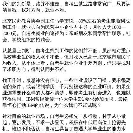
我们的判断是，路并不难走，自考生就业路非常宽广，只要认
清自我，找对方向，就业不难。
北京民办教育协会副主任马学雷说，80%左右的考生能顺利找
到工作，就业去向为民营中小企业占主导，月收入为1000—
2000元。自考生就业的途径为：亲戚朋友和同学帮忙联系，社
会、学校组织的招聘会。
从总量上判断，自考生找到工作的比例并不低，虽然相对重点
高校毕业生的收入水平稍低，但月收入已高于北京城市居民平
均收入。从个体上看，自考生就业企业千差万别，但只要找对
了求职方向，得到认同并不难。
找工作时，最忌讳没有信心。一些企业虚设了门槛，要求很离
谱的条件，或者限制学历，千万别被这样的企业吓倒。如果企
业连需要什么样的人都不清楚，即使考生有机会进入，也难以
获得认同。IBM曾经流传一位大学生5次要求参加招聘，最终
靠恒心打动IBM的传说，为什么我们不试试呢？
针对目前的就业市场，自考生必须先一步行动，甘于从小做
起，逐步发展，不求一步登天，积极在中低层岗位上抢得先
机。谁也不能否认，自考生具备了普通大学毕业生的能力水